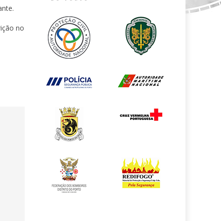
ante.
rição no